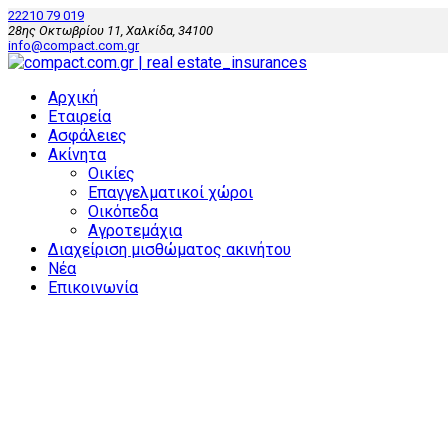
22210 79 019
28ης Οκτωβρίου 11, Χαλκίδα, 34100
info@compact.com.gr
Αρχική
Εταιρεία
Ασφάλειες
Ακίνητα
Οικίες
Επαγγελματικοί χώροι
Οικόπεδα
Αγροτεμάχια
Διαχείριση μισθώματος ακινήτου
Νέα
Επικοινωνία